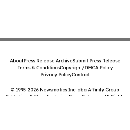
About
Press Release Archive
Submit Press Release
Terms & Conditions
Copyright/DMCA Policy
Privacy Policy
Contact
© 1995-2026 Newsmatics Inc. dba Affinity Group
Publishing & Manufacturing Press Releases. All Rights
Reserved.
Cookie Settings / Your Privacy Choices