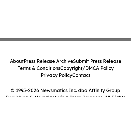
About
Press Release Archive
Submit Press Release
Terms & Conditions
Copyright/DMCA Policy
Privacy Policy
Contact
© 1995-2026 Newsmatics Inc. dba Affinity Group
Publishing & Manufacturing Press Releases. All Rights
Reserved.
Cookie Settings / Your Privacy Choices