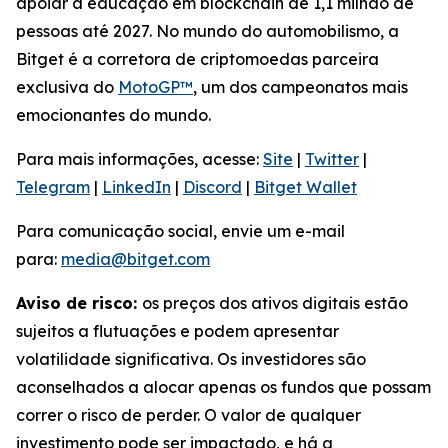
apoiar a educação em blockchain de 1,1 milhão de
pessoas até 2027. No mundo do automobilismo, a
Bitget é a corretora de criptomoedas parceira
exclusiva do
MotoGP™
, um dos campeonatos mais
emocionantes do mundo.
Para mais informações, acesse:
Site
|
Twitter
|
Telegram
|
LinkedIn
|
Discord
|
Bitget Wallet
Para comunicação social, envie um e-mail
para:
media@bitget.com
Aviso de risco:
os preços dos ativos digitais estão
sujeitos a flutuações e podem apresentar
volatilidade significativa. Os investidores são
aconselhados a alocar apenas os fundos que possam
correr o risco de perder. O valor de qualquer
investimento pode ser impactado, e há a