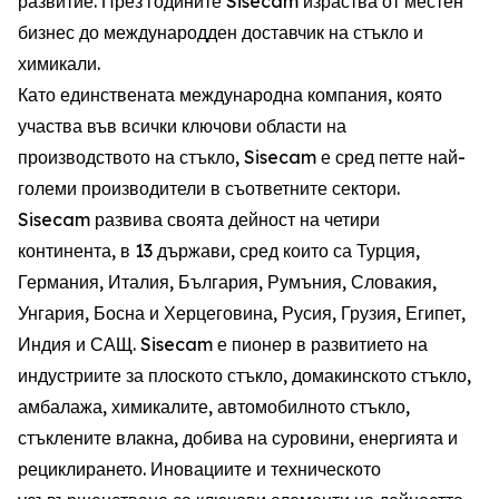
развитие. През годините Sisecam израства от местен
бизнес до международден доставчик на стъкло и
химикали.
Като единствената международна компания, която
участва във всички ключови области на
производството на стъкло, Sisecam е сред петте най-
големи производители в съответните сектори.
Sisecam развива своята дейност на четири
континента, в 13 държави, сред които са Турция,
Германия, Италия, България, Румъния, Словакия,
Унгария, Босна и Херцеговина, Русия, Грузия, Египет,
Индия и САЩ. Sisecam е пионер в развитието на
индустриите за плоското стъкло, домакинското стъкло,
амбалажа, химикалите, автомобилното стъкло,
стъклените влакна, добива на суровини, енергията и
рециклирането. Иновациите и техническото