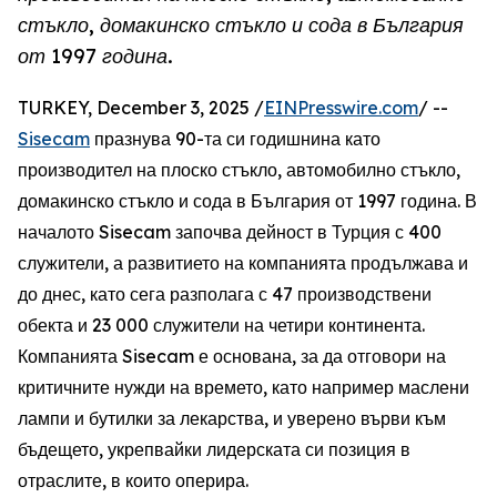
стъкло, домакинско стъкло и сода в България
от 1997 година.
TURKEY, December 3, 2025 /
EINPresswire.com
/ --
Sisecam
празнува 90-та си годишнина като
производител на плоско стъкло, автомобилно стъкло,
домакинско стъкло и сода в България от 1997 година. В
началото Sisecam започва дейност в Турция с 400
служители, а развитието на компанията продължава и
до днес, като сега разполага с 47 производствени
обекта и 23 000 служители на четири континента.
Компанията Sisecam е основана, за да отговори на
критичните нужди на времето, като например маслени
лампи и бутилки за лекарства, и уверено върви към
бъдещето, укрепвайки лидерската си позиция в
отраслите, в които оперира.