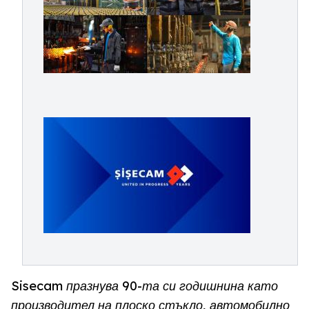
Sisecam празнува 90-та си годишнина като
производител на плоско стъкло, автомобилно