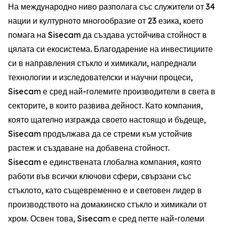
На международно ниво разполага със служители от 34
нации и културното многообразие от 23 езика, което
помага на Sisecam да създава устойчива стойност в
цялата си екосистема. Благодарение на инвестициите
си в направления стъкло и химикали, напреднали
технологии и изследователски и научни процеси,
Sisecam е сред най-големите производители в света в
секторите, в които развива дейност. Като компания,
която щателно изгражда своето настоящо и бъдеще,
Sisecam продължава да се стреми към устойчив
растеж и създаване на добавена стойност.
Sisecam е единствената глобална компания, която
работи във всички ключови сфери, свързани със
стъклото, като същевременно е и световен лидер в
производството на домакинско стъкло и химикали от
хром. Освен това, Sisecam е сред петте най-големи