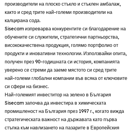
производители на плоско стъкло и стъклен амбалаж,
както и сред трите най-големи производители на
калцирана сода.
Sisecam изпреварва конкурентите си благодарение на
обучените си служители, стратегични партньорства,
висококачествена продукция, голямо портфолио от
продукти и иновативни технологии. Използвайки опита,
получен през 90-годишната си история, компанията
уверено се стреми да заеме мястото си сред трите
най-големи глобални компании във всяка от ключовите
си сфери на бизнес.
Най-големият инвеститор на зелено в България
Sisecam започва да инвестира в химическата
промишленост на България през 1997 г., когато вижда
стратегическата важност на държавата като първа
стъпка към навлизането на пазарите в Европейския