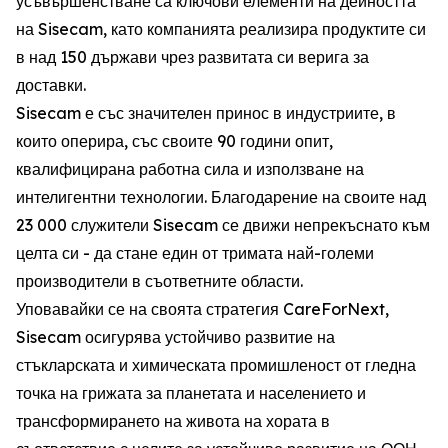
усъвършенстване са ключови елементи на дейността
на Sisecam, като компанията реализира продуктите си
в над 150 държави чрез развитата си верига за
доставки.
Sisecam е със значителен принос в индустриите, в
които оперира, със своите 90 години опит,
квалифицирана работна сила и използване на
интелигентни технологии. Благодарение на своите над
23 000 служители Sisecam се движи непрекъснато към
целта си - да стане един от тримата най-големи
производители в съответните области.
Уповавайки се на своята стратегия CareForNext,
Sisecam осигурява устойчиво развитие на
стъкларската и химическата промишленост от гледна
точка на грижата за планетата и населението и
трансформирането на живота на хората в