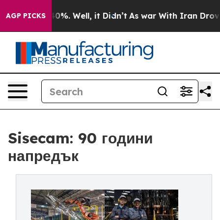
und 40%. Well, it Didn’t
As war With Iran Drove oil 
AGP PICKS
Sisecam: 90 години
напредък