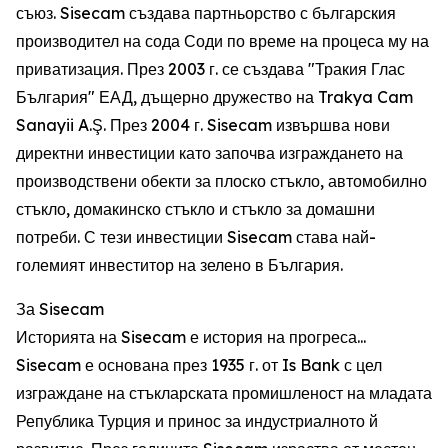
съюз. Sisecam създава партньорство с българския
производител на сода Соди по време на процеса му на
приватизация. През 2003 г. се създава "Тракия Глас
България" ЕАД, дъщерно дружество на Trakya Cam
Sanayii A.Ş. През 2004 г. Sisecam извършва нови
директни инвестиции като започва изграждането на
производствени обекти за плоско стъкло, автомобилно
стъкло, домакинско стъкло и стъкло за домашни
потреби. С тези инвестиции Sisecam става най-
големият инвеститор на зелено в България.
За Sisecam
Историята на Sisecam е история на прогреса...
Sisecam е основана през 1935 г. от Is Bank с цел
изграждане на стъкларската промишленост на младата
Република Турция и принос за индустриалното й