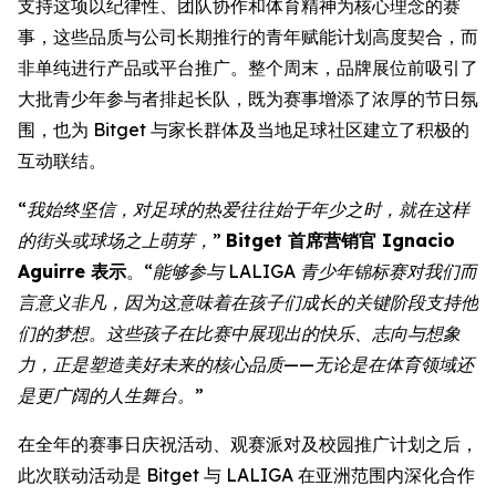
支持这项以纪律性、团队协作和体育精神为核心理念的赛
事，这些品质与公司长期推行的青年赋能计划高度契合，而
非单纯进行产品或平台推广。整个周末，品牌展位前吸引了
大批青少年参与者排起长队，既为赛事增添了浓厚的节日氛
围，也为 Bitget 与家长群体及当地足球社区建立了积极的
互动联结。
“我始终坚信，对足球的热爱往往始于年少之时，就在这样
的街头或球场之上萌芽，”
Bitget 首席营销官 Ignacio
Aguirre 表示
。
“能够参与 LALIGA 青少年锦标赛对我们而
言意义非凡，因为这意味着在孩子们成长的关键阶段支持他
们的梦想。这些孩子在比赛中展现出的快乐、志向与想象
力，正是塑造美好未来的核心品质——无论是在体育领域还
是更广阔的人生舞台。”
在全年的赛事日庆祝活动、观赛派对及校园推广计划之后，
此次联动活动是 Bitget 与 LALIGA 在亚洲范围内深化合作