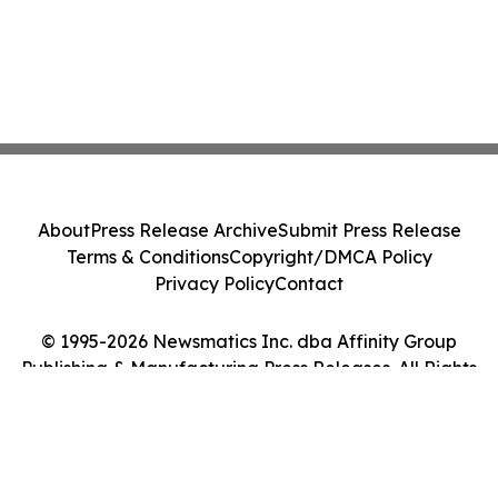
About
Press Release Archive
Submit Press Release
Terms & Conditions
Copyright/DMCA Policy
Privacy Policy
Contact
© 1995-2026 Newsmatics Inc. dba Affinity Group
Publishing & Manufacturing Press Releases. All Rights
Reserved.
Cookie Settings / Your Privacy Choices