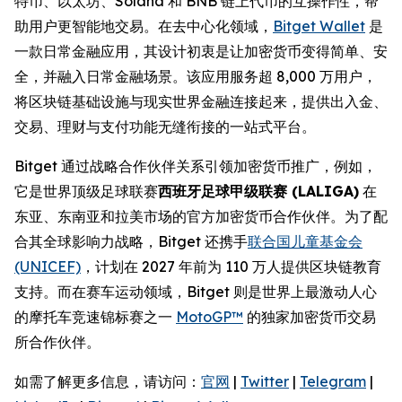
特币、以太坊、Solana 和 BNB 链上代币的互操作性，帮
助用户更智能地交易。在去中心化领域，
Bitget Wallet
是
一款日常金融应用，其设计初衷是让加密货币变得简单、安
全，并融入日常金融场景。该应用服务超 8,000 万用户，
将区块链基础设施与现实世界金融连接起来，提供出入金、
交易、理财与支付功能无缝衔接的一站式平台。
Bitget 通过战略合作伙伴关系引领加密货币推广，例如，
它是世界顶级足球联赛
西班牙足球甲级联赛 (LALIGA)
在
东亚、东南亚和拉美市场的官方加密货币合作伙伴。为了配
合其全球影响力战略，Bitget 还携手
联合国儿童基金会
(UNICEF)
，计划在 2027 年前为 110 万人提供区块链教育
支持。而在赛车运动领域，Bitget 则是世界上最激动人心
的摩托车竞速锦标赛之一
MotoGP™
的独家加密货币交易
所合作伙伴。
如需了解更多信息，请访问：
官网
|
Twitter
|
Telegram
|