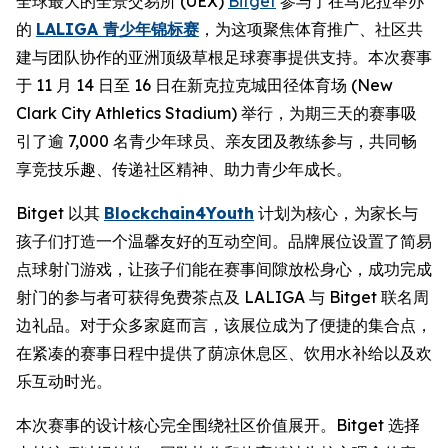
全球最大的全景交易所 (UEX)
Bitget
参与了在马尼拉举办
的
LALIGA 青少年锦标赛
，为这项聚焦体育推广、社区共
建与团队协作的亚洲顶级草根足球赛事提供支持。本次赛事
于 11 月 14 日至 16 日在新克拉克城田径体育场 (New
Clark City Athletics Stadium) 举行，为期三天的赛事吸
引了逾 7,000 名青少年球员、亲友团及教练参与，共同畅
享竞技乐趣、传递社区精神、助力青少年成长。
Bitget 以其
Blockchain4Youth
计划为核心，为家长与
孩子们打造一个温馨友好的互动空间。品牌展位设置了简易
点球射门游戏，让孩子们能在赛事间隙放松身心，成功完成
射门的参与者可获得免费茶点及 LALIGA 与 Bitget 联名周
边礼品。对于众多家庭而言，该展位成为了便捷的集合点，
在紧凑的赛事日程中提供了荫凉休息区、饮用水补给以及欢
乐互动时光。
本次赛事的设计核心完全围绕社区价值展开。Bitget 选择